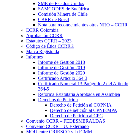
SME de Estados Unidos
SAMCODES de Sudáfrica
Comisión Minera de Chile
CBRR de Brasil
Nota para reconocimientos otras NRO – CCRR
ECRR Colombia
Aprobación CCRR
Estatutos CCRR – 2023
Código de Ética CCRR®
Marca Registrada
Informes
Informe de Gestión 2018
Informe de Gestión 2019
Informe de Gestión 2020
Certificado Articulo 364-3
Certificado Numeral 13 Parágrafo 2 del Articulo
364-5
Reforma Estatutaria Aprobada en Asamblea
Derechos de Petición
Derecho de Petición al COPNIA
Derecho de petición al CPNIEMPA
Derecho de Petición al CPG
Convenio CCRR – FEDESMERALDAS
Convenio CCRR – U. Externado
MOU entre CRIRSCO y la ICMM