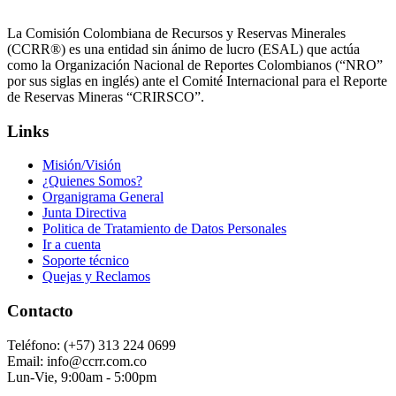
La Comisión Colombiana de Recursos y Reservas Minerales
(CCRR®) es una entidad sin ánimo de lucro (ESAL) que actúa
como la Organización Nacional de Reportes Colombianos (“NRO”
por sus siglas en inglés) ante el Comité Internacional para el Reporte
de Reservas Mineras “CRIRSCO”.
Links
Misión/Visión
¿Quienes Somos?
Organigrama General
Junta Directiva
Politica de Tratamiento de Datos Personales
Ir a cuenta
Soporte técnico
Quejas y Reclamos
Contacto
Teléfono: (+57) 313 224 0699
Email: info@ccrr.com.co
Lun-Vie, 9:00am - 5:00pm