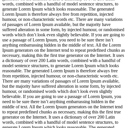
words, combined with a handful of model sentence structures, to
generate Lorem Ipsum which looks reasonable. The generated
Lorem Ipsum is therefore always free from repetition, injected
humour, or non-characteristic words etc. There are many variations
of passages of Lorem Ipsum available, but the majority have
suffered alteration in some form, by injected humour, or randomised
words which don’t look even slightly believable. If you are going to
use a passage of Lorem Ipsum, you need to be sure there isn’t
anything embarrassing hidden in the middle of text. All the Lorem
Ipsum generators on the Internet tend to repeat predefined chunks as
necessary, making this the first true generator on the Internet. It uses
a dictionary of over 200 Latin words, combined with a handful of
model sentence structures, to generate Lorem Ipsum which looks
reasonable. The generated Lorem Ipsum is therefore always free
from repetition, injected humour, or non-characteristic words etc.
There are many variations of passages of Lorem Ipsum available,
but the majority have suffered alteration in some form, by injected
humour, or randomised words which don’t look even slightly
believable. If you are going to use a passage of Lorem Ipsum, you
need to be sure there isn’t anything embarrassing hidden in the
middle of text. All the Lorem Ipsum generators on the Internet tend
to repeat predefined chunks as necessary, making this the first true
generator on the Internet. It uses a dictionary of over 200 Latin
words, combined with a handful of model sentence structures, to
generate Lorem Ipsum which looks reasonable. The generated