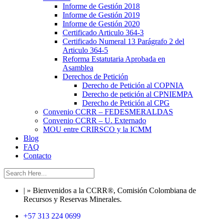
Informe de Gestión 2018
Informe de Gestión 2019
Informe de Gestión 2020
Certificado Articulo 364-3
Certificado Numeral 13 Parágrafo 2 del
Articulo 364-5
Reforma Estatutaria Aprobada en
Asamblea
Derechos de Petición
Derecho de Petición al COPNIA
Derecho de petición al CPNIEMPA
Derecho de Petición al CPG
Convenio CCRR – FEDESMERALDAS
Convenio CCRR – U. Externado
MOU entre CRIRSCO y la ICMM
Blog
FAQ
Contacto
| » Bienvenidos a la CCRR®, Comisión Colombiana de
Recursos y Reservas Minerales.
+57 313 224 0699