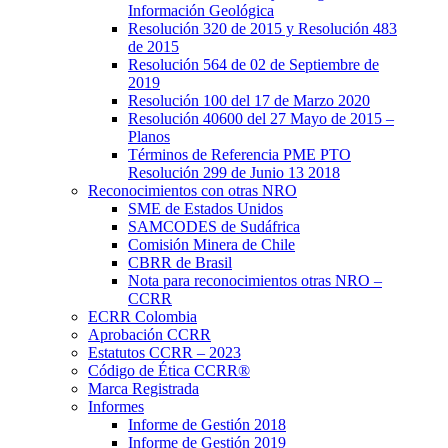
Información Geológica
Resolución 320 de 2015 y Resolución 483
de 2015
Resolución 564 de 02 de Septiembre de
2019
Resolución 100 del 17 de Marzo 2020
Resolución 40600 del 27 Mayo de 2015 –
Planos
Términos de Referencia PME PTO
Resolución 299 de Junio 13 2018
Reconocimientos con otras NRO
SME de Estados Unidos
SAMCODES de Sudáfrica
Comisión Minera de Chile
CBRR de Brasil
Nota para reconocimientos otras NRO –
CCRR
ECRR Colombia
Aprobación CCRR
Estatutos CCRR – 2023
Código de Ética CCRR®
Marca Registrada
Informes
Informe de Gestión 2018
Informe de Gestión 2019