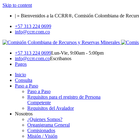
Skip to content
| » Bienvenidos a la CCRR®, Comisión Colombiana de Recurso
+57 313 224 0699
info@ccrr.com.co
+57 313 224 0699
Lun-Vie, 9:00am - 5:00pm
info@ccrr.com.co
Escribanos
Pagos
Inicio
Consulta
Paso a Paso
Paso a Paso
Requisitos para el registro de Persona
Competente
Requisitos del Avalador
Nosotros
¿Quienes Somos?
Organigrama General
Comisionados
Misión / Visión