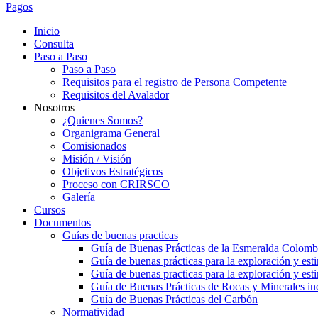
Pagos
Inicio
Consulta
Paso a Paso
Paso a Paso
Requisitos para el registro de Persona Competente
Requisitos del Avalador
Nosotros
¿Quienes Somos?
Organigrama General
Comisionados
Misión / Visión
Objetivos Estratégicos
Proceso con CRIRSCO
Galería
Cursos
Documentos
Guías de buenas practicas
Guía de Buenas Prácticas de la Esmeralda Colomb
Guía de buenas prácticas para la exploración y esti
Guía de buenas practicas para la exploración y est
Guía de Buenas Prácticas de Rocas y Minerales ind
Guía de Buenas Prácticas del Carbón
Normatividad