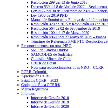
Resolución 299 del 13 de Junio 2018
Decreto 539 del 8 de Abril de 2022 – Reglamento 
Ley 2177 del 30 de Diciembre de 2021 – Financia
Ley 1955 de 2019 PND
Manual de Suministro y Entrega de la Informació
Resolución 320 de 2015 y Resolución 483 de 201
Resolución 564 de 02 de Septiembre de 2019
Resolución 100 del 17 de Marzo 2020
Resolución 40600 del 27 Mayo de 2015 – Planos
Términos de Referencia PME PTO Resolución 299
Reconocimientos con otras NRO
SME de Estados Unidos
SAMCODES de Sudáfrica
Comisión Minera de Chile
CBRR de Brasil
Nota para reconocimientos otras NRO – CCRR
ECRR Colombia
Aprobación CCRR
Estatutos CCRR – 2023
Código de Ética CCRR®
Marca Registrada
Informes
Informe de Gestión 2018
Informe de Gestión 2019
Informe de Gestión 2020