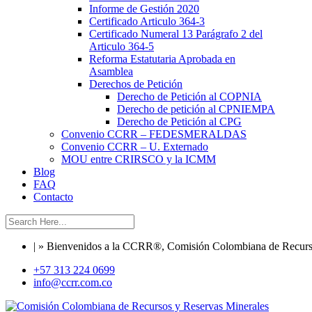
Informe de Gestión 2020
Certificado Articulo 364-3
Certificado Numeral 13 Parágrafo 2 del
Articulo 364-5
Reforma Estatutaria Aprobada en
Asamblea
Derechos de Petición
Derecho de Petición al COPNIA
Derecho de petición al CPNIEMPA
Derecho de Petición al CPG
Convenio CCRR – FEDESMERALDAS
Convenio CCRR – U. Externado
MOU entre CRIRSCO y la ICMM
Blog
FAQ
Contacto
| » Bienvenidos a la CCRR®, Comisión Colombiana de Recurso
+57 313 224 0699
info@ccrr.com.co